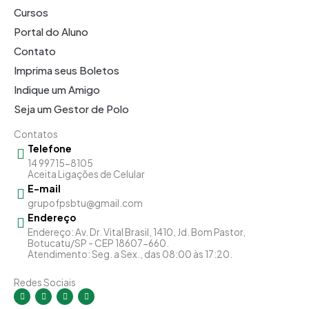
Cursos
Portal do Aluno
Contato
Imprima seus Boletos
Indique um Amigo
Seja um Gestor de Polo
Contatos
Telefone
14 99715-8105
Aceita Ligações de Celular
E-mail
grupofpsbtu@gmail.com
Endereço
Endereço: Av. Dr. Vital Brasil, 1410, Jd. Bom Pastor,
Botucatu/SP - CEP 18607-660.
Atendimento: Seg. a Sex., das 08:00 às 17:20.
Redes Sociais
I
F
Y
L
n
a
o
i
s
c
u
n