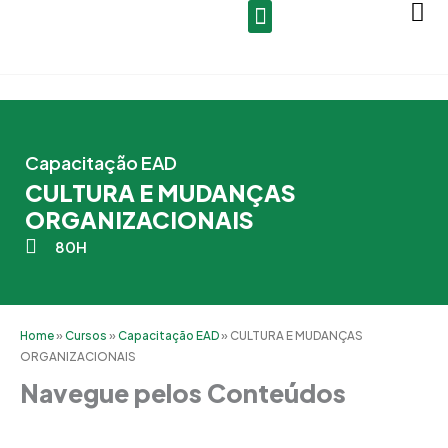
Ir
para
o
conteúdo
Capacitação EAD
CULTURA E MUDANÇAS
ORGANIZACIONAIS
80H
Home
»
Cursos
»
Capacitação EAD
»
CULTURA E MUDANÇAS
ORGANIZACIONAIS
Navegue pelos Conteúdos
Grade Curricular