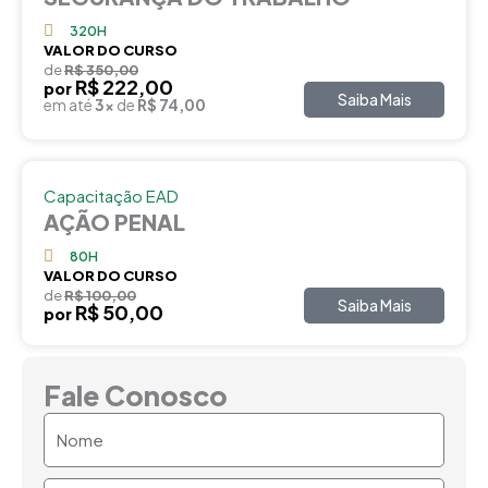
320H
VALOR DO CURSO
de
R$ 350,00
R$ 222,00
por
Saiba Mais
em até
3x
de
R$ 74,00
Capacitação EAD
AÇÃO PENAL
80H
VALOR DO CURSO
de
R$ 100,00
Saiba Mais
R$ 50,00
por
Fale Conosco
Nome