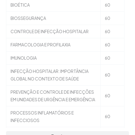
BIOÉTICA
60
BIOSSEGURANÇA
60
CONTROLE DE INFECÇÃO HOSPITALAR
60
FARMACOLOGIA E PROFILAXIA
60
IMUNOLOGIA
60
INFECÇÃO HOSPITALAR: IMPORTÂNCIA
60
GLOBAL NO CONTEXTO DE SAÚDE
PREVENÇÃO E CONTROLE DE INFECÇÕES
60
EM UNIDADES DE URGÊNCIA E EMERGÊNCIA
PROCESSOS INFLAMATÓRIOS E
60
INFECCIOSOS
VIGILÂNCIA SANITÁRIA
60