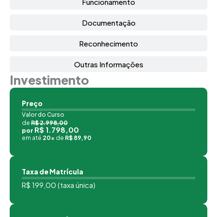
Funcionamento
O FARMACÊUTICO E O CONTROLE DE
Documentação
30
INFECÇÃO HOSPITALAR
Reconhecimento
BIOSSEGURANÇA E CONTROLE DE
30
Outras Informações
INFECÇÃO
Investimento
METODOLOGIA DA PESQUISA CIENTÍFICA
60
Preço
SAÚDE DO TRABALHADOR
30
Valor do Curso
de
R$ 2.998,00
ENFERMAGEM EM CENTRAL DE MATERIAL E
R$ 1.798,00
por
30
em até
20x
de
R$ 89,90
ESTERILIZAÇÃO
EPIDEMIOLOGIA E VIGILÂNCIAS EM SAÚDE
30
Taxa de Matrícula
R$ 199,00 (taxa única)