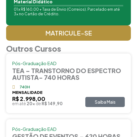
Material Didático
01 x R$ 160,00 + Taxa de Envio (Correios). Parcelado em até
3x no Cartão de Crédito.
MATRICULE-SE
Outros Cursos
Pós-Graduação EAD
TEA – TRANSTORNO DO ESPECTRO
AUTISTA- 740 HORAS
740H
MENSALIDADE
R$ 2.998,00
Saiba Mais
em até
20x
de
R$ 149,90
Pós-Graduação EAD
GESTÃO DE EVENTOS – 620 HORAS