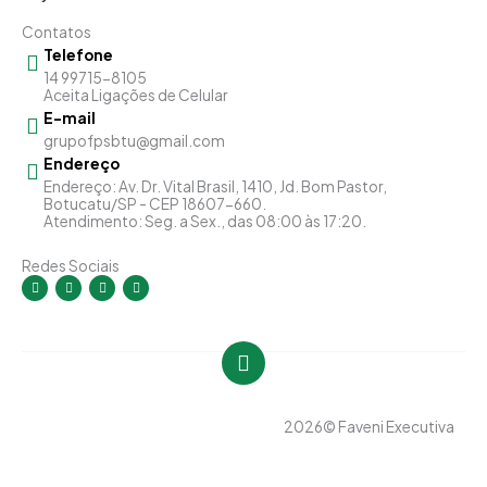
Contatos
Telefone
14 99715-8105
Aceita Ligações de Celular
E-mail
grupofpsbtu@gmail.com
Endereço
Endereço: Av. Dr. Vital Brasil, 1410, Jd. Bom Pastor,
Botucatu/SP - CEP 18607-660.
Atendimento: Seg. a Sex., das 08:00 às 17:20.
Redes Sociais
I
F
Y
L
n
a
o
i
s
c
u
n
t
e
t
k
a
b
u
e
g
o
b
d
r
o
e
i
a
k
n
m
-
-
f
i
n
2026
© Faveni Executiva