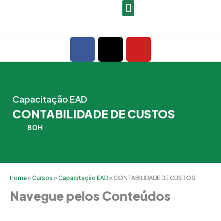
Ir
para
o
F
X
Y
conteúdo
a
-
o
c
t
u
e
w
t
b
i
u
Capacitação EAD
o
t
b
CONTABILIDADE DE CUSTOS
o
t
e
k
e
80H
r
Home
»
Cursos
»
Capacitação EAD
»
CONTABILIDADE DE CUSTOS
Navegue pelos Conteúdos
Grade Curricular