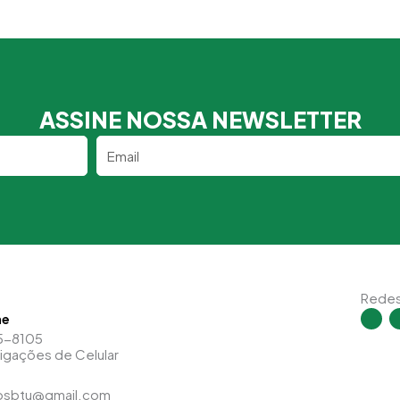
ASSINE NOSSA NEWSLETTER
Email
Redes
I
ne
n
s
5-8105
t
Ligações de Celular
a
g
r
a
psbtu@gmail.com
m