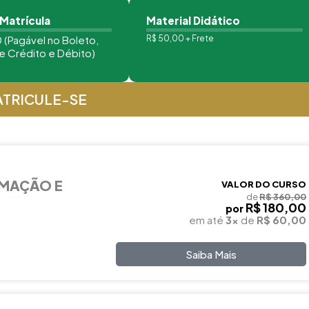
 Matrícula
Material Didático
 (Pagável no Boleto,
R$ 50,00 + Frete
e Crédito e Débito)
TRICULE-SE
RMAÇÃO E
VALOR DO CURSO
de
R$ 360,00
R$ 180,00
por
em até
3x
de
R$ 60,00
Saiba Mais