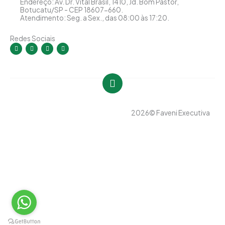
Endereço: Av. Dr. Vital Brasil, 1410, Jd. Bom Pastor,
Botucatu/SP - CEP 18607-660.
Atendimento: Seg. a Sex., das 08:00 às 17:20.
Redes Sociais
I
F
Y
L
n
a
o
i
s
c
u
n
t
e
t
k
a
b
u
e
g
o
b
d
r
o
e
i
a
k
n
m
-
-
f
i
n
2026
© Faveni Executiva