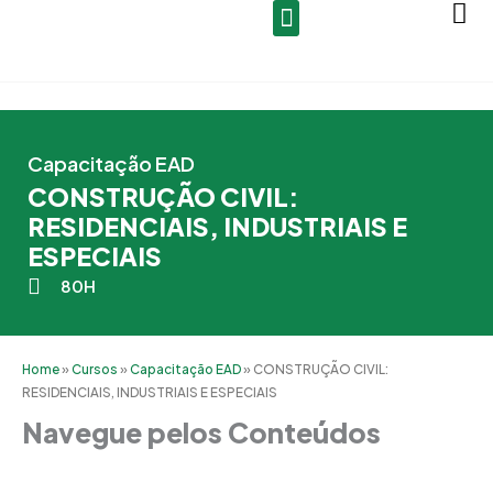
Ir
para
o
conteúdo
Capacitação EAD
CONSTRUÇÃO CIVIL:
RESIDENCIAIS, INDUSTRIAIS E
ESPECIAIS
80H
Home
»
Cursos
»
Capacitação EAD
»
CONSTRUÇÃO CIVIL:
RESIDENCIAIS, INDUSTRIAIS E ESPECIAIS
Navegue pelos Conteúdos
Grade Curricular