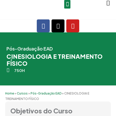
Ir
para
o
F
X
Y
conteúdo
a
-
o
c
t
u
e
w
t
b
i
u
Pós-Graduação EAD
o
t
b
CINESIOLOGIA E TREINAMENTO
o
t
e
FÍSICO
k
e
750H
r
Home
»
Cursos
»
Pós-Graduação EAD
»
CINESIOLOGIA E
TREINAMENTO FÍSICO
Objetivos do Curso