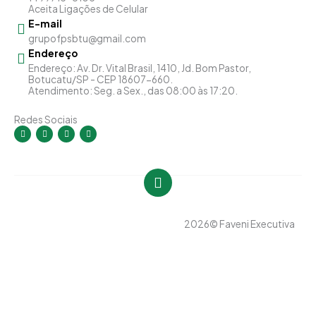
Aceita Ligações de Celular
E-mail
grupofpsbtu@gmail.com
Endereço
Endereço: Av. Dr. Vital Brasil, 1410, Jd. Bom Pastor,
Botucatu/SP - CEP 18607-660.
Atendimento: Seg. a Sex., das 08:00 às 17:20.
Redes Sociais
I
F
Y
L
n
a
o
i
s
c
u
n
t
e
t
k
a
b
u
e
g
o
b
d
r
o
e
i
a
k
n
m
-
-
f
i
n
2026
© Faveni Executiva