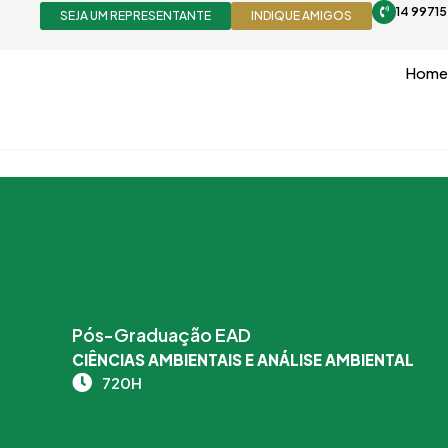
Ir
14 9971
SEJA UM REPRESENTANTE
INDIQUE AMIGOS
para
o
Home
conteúdo
Pós-Graduação EAD
CIÊNCIAS AMBIENTAIS E ANÁLISE AMBIENTAL
720H