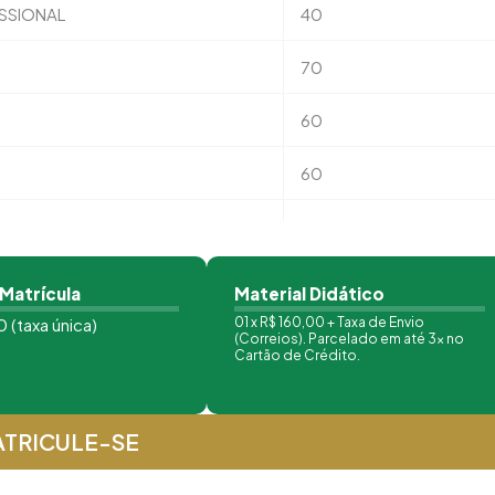
SSIONAL
40
70
60
60
60
60
 Matrícula
Material Didático
 (taxa única)
01 x R$ 160,00 + Taxa de Envio
60
(Correios). Parcelado em até 3x no
Cartão de Crédito.
TRICULE-SE