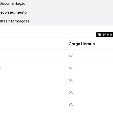
Documentação
Reconhecimento
tras Informações
IMPRIMIR
Carga Horária
40
R
60
60
60
90