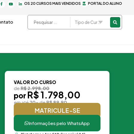
F
Y
L
OS 20 CURSOS MAIS VENDIDOS
PORTAL DO ALUNO
a
o
i
c
u
n
e
t
k
b
u
e
o
b
d
Pesquisar
ntato
o
e
i
k
n
...
-
-
f
i
n
VALOR DO CURSO
de
R$ 2.998,00
R$ 1.798,00
por
em até
20x
de
R$ 89,90
MATRICULE-SE
Informações pelo WhatsApp