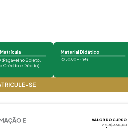
 Matrícula
Material Didático
 (Pagável no Boleto,
R$ 50,00 + Frete
e Crédito e Débito)
TRICULE-SE
RMAÇÃO E
VALOR DO CURSO
de
R$ 360,00