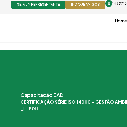
Ir
14 9971
SEJA UM REPRESENTANTE
INDIQUE AMIGOS
para
o
Home
conteúdo
Capacitação EAD
CERTIFICAÇÃO SÉRIE ISO 14000 – GESTÃO AMB
80H