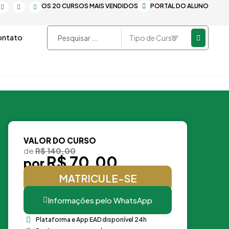
F
Y
L
OS 20 CURSOS MAIS VENDIDOS
PORTAL DO ALUNO
a
o
i
c
u
n
e
t
k
b
u
e
o
b
d
Pesquisar
ntato
o
e
i
k
n
...
-
-
f
i
n
VALOR DO CURSO
de
R$ 140,00
R$ 70,00
por
MATRICULE-SE
Informações pelo WhatsApp
Plataforma e App EAD disponível 24h