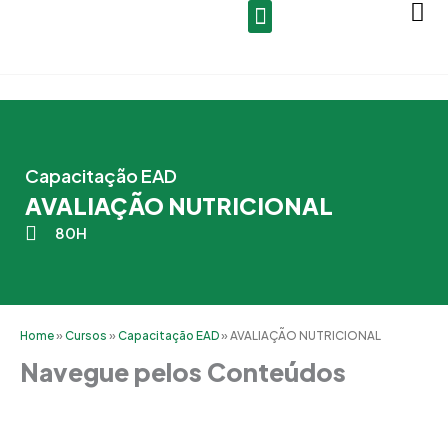
Ir
para
o
conteúdo
Capacitação EAD
AVALIAÇÃO NUTRICIONAL
80H
Home
»
Cursos
»
Capacitação EAD
»
AVALIAÇÃO NUTRICIONAL
Navegue pelos Conteúdos
Grade Curricular