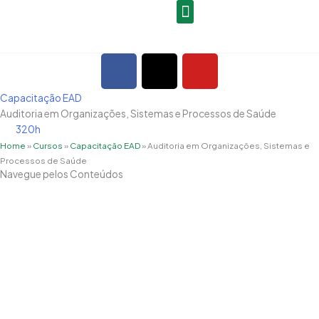
Ir
para
o
F
X
Y
conteúdo
a
-
o
c
t
u
Capacitação EAD
e
w
t
Auditoria em Organizações, Sistemas e Processos de Saúde
b
i
u
320h
o
t
b
Home
»
Cursos
»
Capacitação EAD
»
Auditoria em Organizações, Sistemas e
Processos de Saúde
o
t
e
Navegue pelos Conteúdos
k
e
Grade Curricular
r