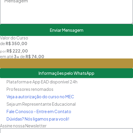
Enviar Mensagem
Valor do Curso
de
R$ 350,00
R$ 222,00
por
em até
3x
de
R$ 74,00
Matricule-se
Informações pelo WhatsApp
Plataforma e App EAD disponível 24h
Professores renomados
Veja a autorização do curso no MEC
Seja um Representante Educacional
Fale Conosco - Entre em Contato
Dúvidas? Nós ligamos para você!
Assine nossa Newsletter
Nome