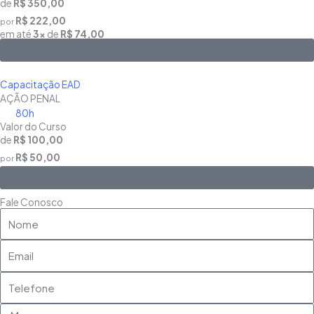
de
R$ 350,00
R$ 222,00
por
em até
3x
de
R$ 74,00
Saiba Mais
Capacitação EAD
AÇÃO PENAL
80h
Valor do Curso
de
R$ 100,00
R$ 50,00
por
Saiba Mais
Fale Conosco
Nome
Email
Telefone
Mensagem