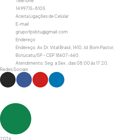
Telefone
14 99715-8105
Aceita Ligações de Celular
E-mail
grupofpsbtu@gmail.com
Endereço
Endereço: Av. Dr. Vital Brasil, 1410, Jd. Bom Pastor,
Botucatu/SP - CEP 18607-660.
Atendimento: Seg. a Sex., das 08:00 às 17:20.
Redes Sociais
I
F
Y
L
n
a
o
i
s
c
u
n
t
e
t
k
a
b
u
e
g
o
b
d
r
o
e
i
a
k
n
m
-
-
2026