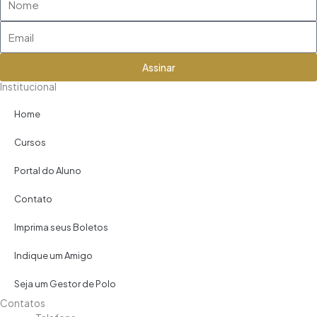
Email
Assinar
Institucional
Home
Cursos
Portal do Aluno
Contato
Imprima seus Boletos
Indique um Amigo
Seja um Gestor de Polo
Contatos