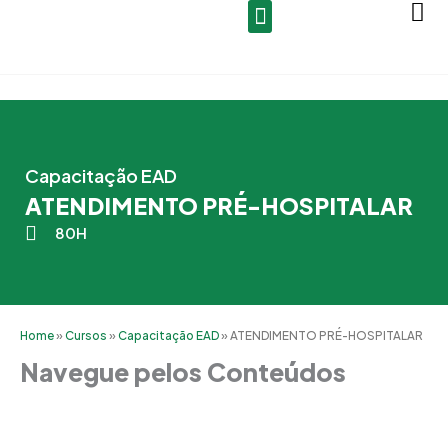
Ir
para
o
conteúdo
Capacitação EAD
ATENDIMENTO PRÉ-HOSPITALAR
80H
Home
»
Cursos
»
Capacitação EAD
»
ATENDIMENTO PRÉ-HOSPITALAR
Navegue pelos Conteúdos
Grade Curricular