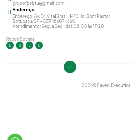
grupofpsbtu@gmail.com
Endereço
Endereço: Av. Dr. Vital Brasil, 1410, Jd. Bom Pastor,
Botucatu/SP - CEP 18607-660.
Atendimento: Seg. a Sex., das 08:00 às 17:20.
Redes Sociais
I
F
Y
L
n
a
o
i
s
c
u
n
t
e
t
k
a
b
u
e
g
o
b
d
r
o
e
i
a
k
n
m
-
-
f
i
n
2026
© Faveni Executiva