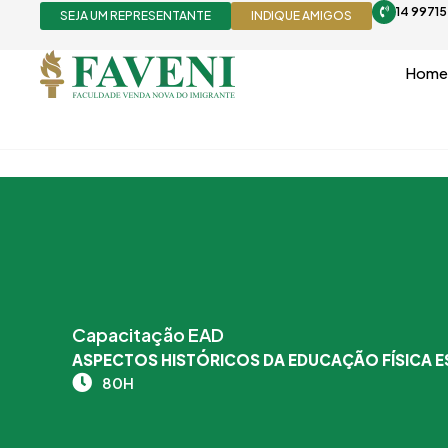
Ir
14 9971
SEJA UM REPRESENTANTE
INDIQUE AMIGOS
para
o
Home
conteúdo
Capacitação EAD
ASPECTOS HISTÓRICOS DA EDUCAÇÃO FÍSICA 
80H