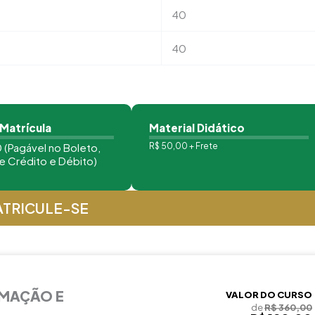
40
40
 Matrícula
Material Didático
 (Pagável no Boleto,
R$ 50,00 + Frete
e Crédito e Débito)
TRICULE-SE
RMAÇÃO E
VALOR DO CURSO
de
R$ 360,00