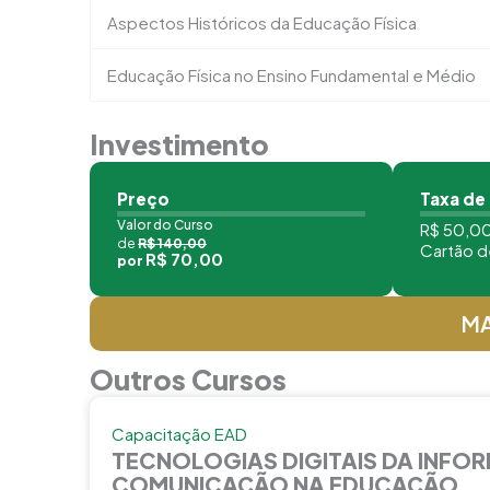
Aspectos Históricos da Educação Física
Educação Física no Ensino Fundamental e Médio
Investimento
Preço
Taxa de
Valor do Curso
R$ 50,00
de
R$ 140,00
Cartão d
R$ 70,00
por
MA
Outros Cursos
Capacitação EAD
TECNOLOGIAS DIGITAIS DA INFO
COMUNICAÇÃO NA EDUCAÇÃO