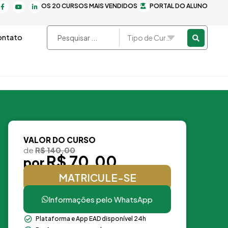
F
Y
L
OS 20 CURSOS MAIS VENDIDOS
PORTAL DO ALUNO
a
o
i
c
u
n
e
t
k
b
u
e
o
b
d
Pesquisar
ntato
o
e
i
k
n
...
-
-
f
i
n
VALOR DO CURSO
de
R$ 140,00
R$ 70,00
por
MATRICULE-SE
Informações pelo WhatsApp
Plataforma e App EAD disponível 24h