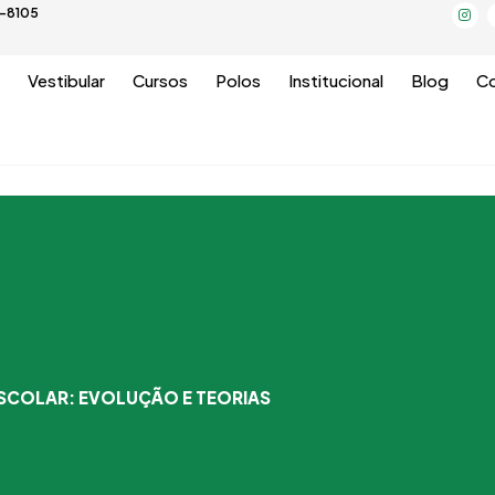
I
5-8105
n
s
t
a
g
Vestibular
Cursos
Polos
Institucional
Blog
Co
r
a
m
ESCOLAR: EVOLUÇÃO E TEORIAS