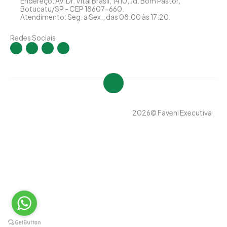
Endereço: Av. Dr. Vital Brasil, 1410, Jd. Bom Pastor,
Botucatu/SP - CEP 18607-660.
Atendimento: Seg. a Sex., das 08:00 às 17:20.
Redes Sociais
I
F
Y
L
n
a
o
i
s
c
u
n
t
e
t
k
a
b
u
e
g
o
b
d
r
o
e
i
a
k
n
m
-
-
f
i
n
2026
© Faveni Executiva