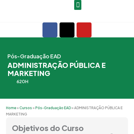
Ir
para
o
F
X
Y
conteúdo
a
-
o
c
t
u
e
w
t
b
i
u
Pós-Graduação EAD
o
t
b
ADMINISTRAÇÃO PÚBLICA E
o
t
e
MARKETING
k
e
620H
r
Home
»
Cursos
»
Pós-Graduação EAD
»
ADMINISTRAÇÃO PÚBLICA E
MARKETING
Objetivos do Curso