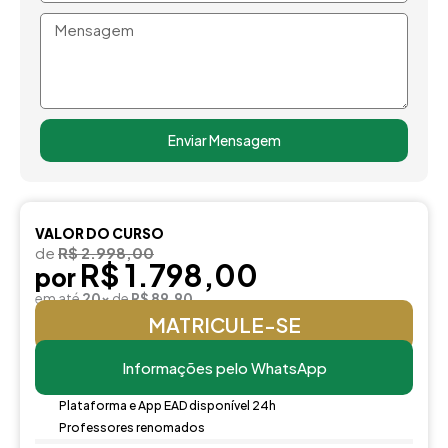
Mensagem
Enviar Mensagem
VALOR DO CURSO
de
R$ 2.998,00
R$ 1.798,00
por
em até
20x
de
R$ 89,90
MATRICULE-SE
Informações pelo WhatsApp
Plataforma e App EAD disponível 24h
Professores renomados