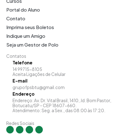
Cursos
Portal do Aluno
Contato
Imprima seus Boletos
Indique um Amigo
Seja um Gestor de Polo
Contatos
Telefone
14 99715-8105
Aceita Ligações de Celular
E-mail
grupofpsbtu@gmail.com
Endereço
Endereço: Av. Dr. Vital Brasil, 1410, Jd. Bom Pastor,
Botucatu/SP - CEP 18607-660.
Atendimento: Seg. a Sex., das 08:00 às 17:20.
Redes Sociais
I
F
Y
L
n
a
o
i
s
c
u
n
t
e
t
k