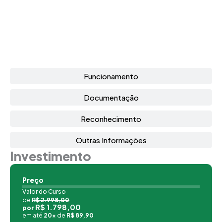
Funcionamento
Documentação
Reconhecimento
Outras Informações
Investimento
Preço
Valor do Curso
de
R$ 2.998,00
R$ 1.798,00
por
em até
20x
de
R$ 89,90