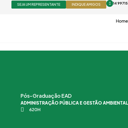
Ir
14 9971
SEJA UM REPRESENTANTE
INDIQUE AMIGOS
para
o
Home
conteúdo
Pós-Graduação EAD
ADMINISTRAÇÃO PÚBLICA E GESTÃO AMBIENTA
620H