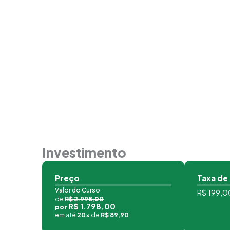
Investimento
Preço
Taxa de
Valor do Curso
R$ 199,00
de
R$ 2.998,00
R$ 1.798,00
por
em até
20x
de
R$ 89,90