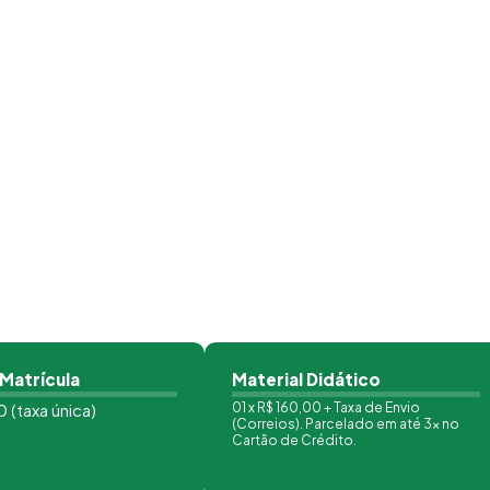
 Matrícula
Material Didático
 (taxa única)
01 x R$ 160,00 + Taxa de Envio
(Correios). Parcelado em até 3x no
Cartão de Crédito.