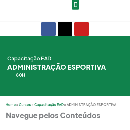
Ir
para
o
F
X
Y
conteúdo
a
-
o
c
t
u
e
w
t
b
i
u
Capacitação EAD
o
t
b
ADMINISTRAÇÃO ESPORTIVA
o
t
e
k
e
80H
r
Home
»
Cursos
»
Capacitação EAD
»
ADMINISTRAÇÃO ESPORTIVA
Navegue pelos Conteúdos
Grade Curricular