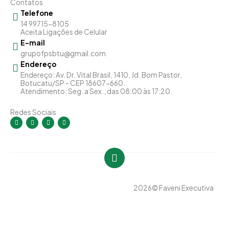
Contatos
Telefone
14 99715-8105
Aceita Ligações de Celular
E-mail
grupofpsbtu@gmail.com
Endereço
Endereço: Av. Dr. Vital Brasil, 1410, Jd. Bom Pastor,
Botucatu/SP - CEP 18607-660.
Atendimento: Seg. a Sex., das 08:00 às 17:20.
Redes Sociais
I
F
Y
L
n
a
o
i
s
c
u
n
t
e
t
k
a
b
u
e
g
o
b
d
r
o
e
i
a
k
n
m
-
-
f
i
n
2026
© Faveni Executiva