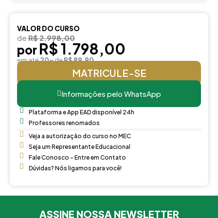
VALOR DO CURSO
de
R$ 2.998,00
R$ 1.798,00
por
em até
20x
de
R$ 89,90
MATRICULE-SE
Informações pelo WhatsApp
Plataforma e App EAD disponível 24h
Professores renomados
Veja a autorização do curso no MEC
Seja um Representante Educacional
Fale Conosco - Entre em Contato
Dúvidas? Nós ligamos para você!
ASSINE NOSSA NEWSLETTER